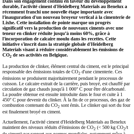
Dans son engagement continu en faveur du développement
durable, l'activité ciment d'Heidelberg Materials au Benelux a
récemment franchi une nouvelle étape importante avec
l'inauguration d'un nouveau broyeur vertical à la cimenterie de
Lixhe. Cette installation de pointe marque un progrès
significatif vers la production de nouveaux ciments avec une
teneur en clinker réduite jusqu’à moins 60%, grâce à
l'incorporation de calcaire moulu dans les recettes. Cette
initiative s'inscrit dans la stratégie globale d'Heidelberg
Materials visant à réduire considérablement les émissions de
CO
de ses activités en Belgique.
2
La production de clinker, élément central du ciment, est le principal
responsable des émissions totales de CO
d'une cimenterie. Ces
2
émissions se produisent majoritairement pendant le processus de
cuisson. Le calcaire extrait de la carrière, puis broyé, est chauffé par
circulation de gaz chauds jusqu'à 1 000° C pour être décarbonaté.
La poudre obtenue est ensuite introduite dans le four et cuite à 1
450° C pour devenir du clinker. À la fin de ce processus, des gaz de
combustion contenant du CO
sont émis. Le clinker qui sort du four
2
est finalement broyé en ciment.
Actuellement, l'activité ciment d'Heidelberg Materials au Benelux
maintient des niveaux réduits d'émissions de CO
(< 500 kg CO
/t
2
2
de ciment) par rapport aux normes mondiales, notamment grâce à