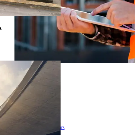
A
Webshop pour les particuliers
Plus d'infos
PEPPOL FAQ 2026
Services
Infos techniques
FAQ
Stamix
Conditions de vente
Infos pour les fournisseurs
Surcharge carburant