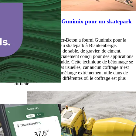
Inter-Beton a livré Gunimix pour un skatepark
à Blankenberge
Il y a quelque temps, Inter-Beton a fourni Gunimix pour la
construction d'un nouveau skatepark à Blankenberge.
Gunimix est un mélange de sable, de gravier, de ciment,
d’adjuvants et d’eau spécialement conçu pour des applications
de gunitage par voie humide. Cette technique de bétonnage se
différencie des techniques usuelles, car aucun coffrage n’est
nécessaire. Il s'agit d'un mélange extrêmement utile dans de
nombreuses applications différentes où le coffrage est plus
difficile.