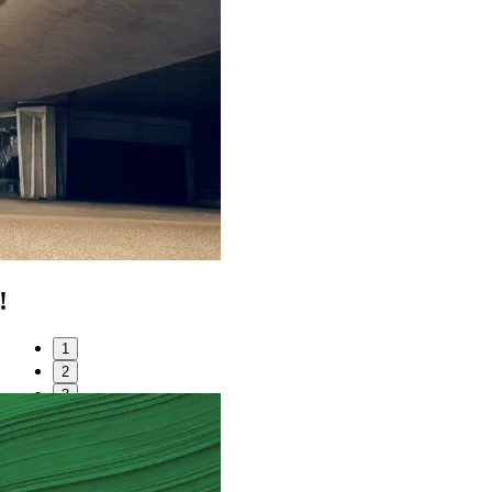
!
1
2
3
4
Béton • Belgique