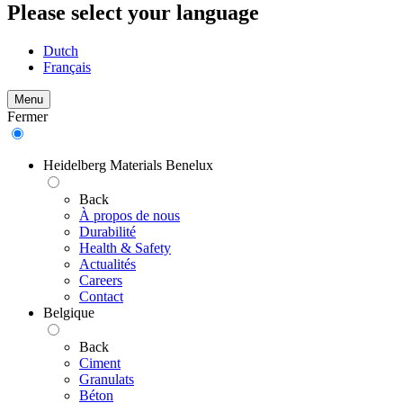
Please select your language
Dutch
Français
Menu
Fermer
Heidelberg Materials Benelux
Back
À propos de nous
Durabilité
Health & Safety
Actualités
Careers
Contact
Belgique
Back
Ciment
Granulats
Béton