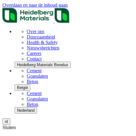
Overslaan en naar de inhoud gaan
Over ons
Duurzaamheid
Health & Safety
Nieuwsberichten
Careers
Contact
Heidelberg Materials Benelux
Cement
Granulaten
Beton
België
Cement
Granulaten
Beton
Nederland
nl
Sluiten