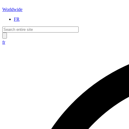
Worldwide
FR
fr