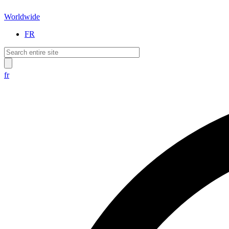
Worldwide
FR
fr