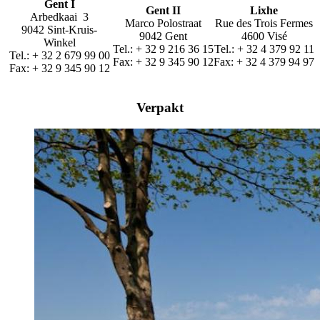
Gent I
Gent II
Lixhe
Arbedkaai 3
Marco Polostraat
Rue des Trois Fermes
9042 Sint-Kruis-
9042 Gent
4600 Visé
Winkel
Tel.: + 32 9 216 36 15
Tel.: + 32 4 379 92 11
Tel.: + 32 2 679 99 00
Fax: + 32 9 345 90 12
Fax: + 32 4 379 94 97
Fax: + 32 9 345 90 12
Verpakt