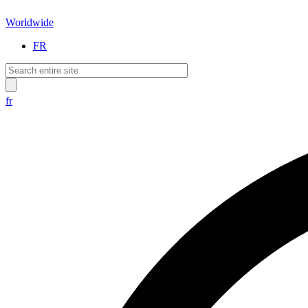
Worldwide
FR
fr