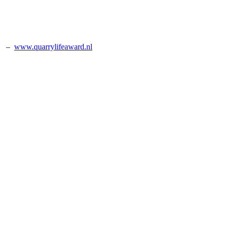
–
www.quarrylifeaward.nl