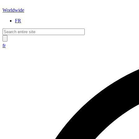
Worldwide
FR
fr