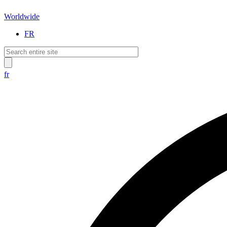
Worldwide
FR
fr