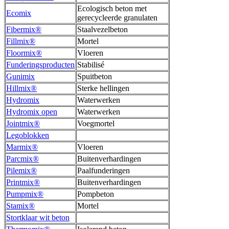
Ecologisch beton met
Ecomix
gerecycleerde granulaten
Fibermix®
Staalvezelbeton
Fillmix®
Mortel
Floormix®
Vloeren
Funderingsproducten
Stabilisé
Gunimix
Spuitbeton
Hillmix®
Sterke hellingen
Hydromix
Waterwerken
Hydromix open
Waterwerken
Jointmix®
Voegmortel
Legoblokken
Marmix®
Vloeren
Parcmix®
Buitenverhardingen
Pilemix®
Paalfunderingen
Printmix®
Buitenverhardingen
Pumpmix®
Pompbeton
Stamix®
Mortel
Stortklaar wit beton