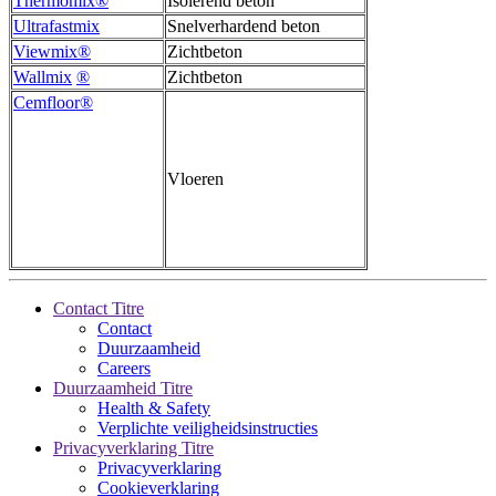
Thermomix®
Isolerend beton
Ultrafastmix
Snelverhardend beton
Viewmix®
Zichtbeton
Wallmix
®
Zichtbeton
Cemfloor®
Vloeren
Contact Titre
Contact
Duurzaamheid
Careers
Duurzaamheid Titre
Health & Safety
Verplichte veiligheidsinstructies
Privacyverklaring Titre
Privacyverklaring
Cookieverklaring