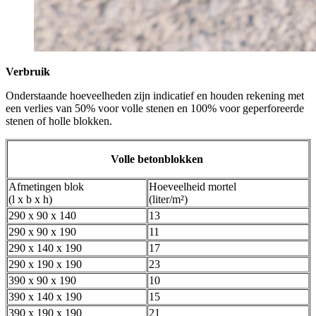
Verbruik
Onderstaande hoeveelheden zijn indicatief en houden rekening met
een verlies van 50% voor volle stenen en 100% voor geperforeerde
stenen of holle blokken.
Volle betonblokken
Afmetingen blok
Hoeveelheid mortel
(l x b x h)
(liter/m²)
290 x 90 x 140
13
290 x 90 x 190
11
290 x 140 x 190
17
290 x 190 x 190
23
390 x 90 x 190
10
390 x 140 x 190
15
390 x 190 x 190
21