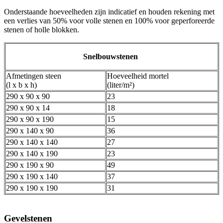
Onderstaande hoeveelheden zijn indicatief en houden rekening met
een verlies van 50% voor volle stenen en 100% voor geperforeerde
stenen of holle blokken.
Snelbouwstenen
Afmetingen steen
Hoeveelheid mortel
(l x b x h)
(liter/m²)
290 x 90 x 90
23
290 x 90 x 14
18
290 x 90 x 190
15
290 x 140 x 90
36
290 x 140 x 140
27
290 x 140 x 190
23
290 x 190 x 90
49
290 x 190 x 140
37
290 x 190 x 190
31
Gevelstenen