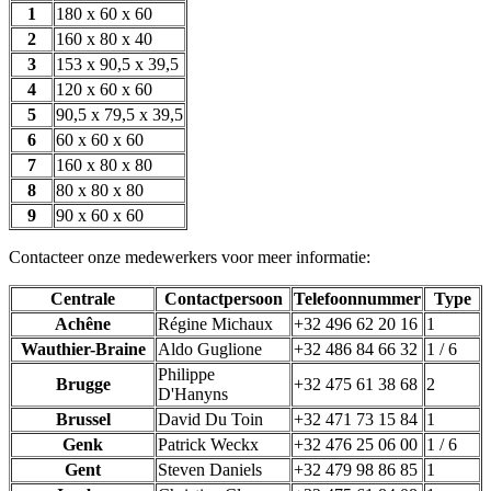
1
180 x 60 x 60
2
160 x 80 x 40
3
153 x 90,5 x 39,5
4
120 x 60 x 60
5
90,5 x 79,5 x 39,5
6
60 x 60 x 60
7
160 x 80 x 80
8
80 x 80 x 80
9
90 x 60 x 60
Contacteer onze medewerkers voor meer informatie:
Centrale
Contactpersoon
Telefoonnummer
Type
Achêne
Régine Michaux
+32 496 62 20 16
1
Wauthier-Braine
Aldo Guglione
+32 486 84 66 32
1 / 6
Philippe
Brugge
+32 475 61 38 68
2
D'Hanyns
Brussel
David Du Toin
+32 471 73 15 84
1
Genk
Patrick Weckx
+32 476 25 06 00
1 / 6
Gent
Steven Daniels
+32 479 98 86 85
1