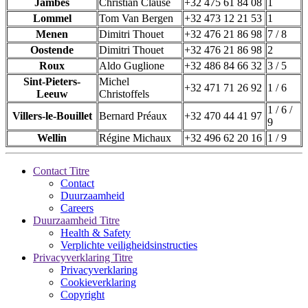
Jambes
Christian Clause
+32 475 61 84 08
1
Lommel
Tom Van Bergen
+32 473 12 21 53
1
Menen
Dimitri Thouet
+32 476 21 86 98
7 / 8
Oostende
Dimitri Thouet
+32 476 21 86 98
2
Roux
Aldo Guglione
+32 486 84 66 32
3 / 5
Sint-Pieters-
Michel
+32 471 71 26 92
1 / 6
Leeuw
Christoffels
1 / 6 /
Villers-le-Bouillet
Bernard Préaux
+32 470 44 41 97
9
Wellin
Régine Michaux
+32 496 62 20 16
1 / 9
Contact Titre
Contact
Duurzaamheid
Careers
Duurzaamheid Titre
Health & Safety
Verplichte veiligheidsinstructies
Privacyverklaring Titre
Privacyverklaring
Cookieverklaring
Copyright