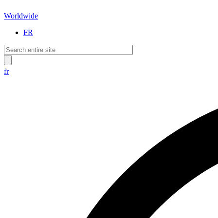
Worldwide
FR
fr