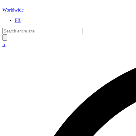
Worldwide
FR
fr