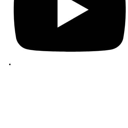
Heidelberg Materials Benelux maakt gebruik van cookies 🍪
We gebruiken cookies om u een optimale website-ervaring 
bieden. Dit omvat cookies die nodig zijn voor de werking van 
site en voor de controle van onze commercië
bedrijfsdoelstellingen, evenals cookies die alleen worden gebrui
voor anonieme statistische doeleinden, voor comfortinstellingen 
om gepersonaliseerde inhoud weer te geven. U kunt zelf bepal