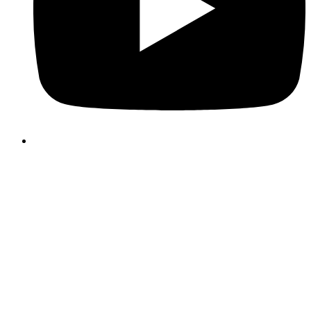
Heidelberg Materials Benelux maakt gebruik van cookies 🍪
We gebruiken cookies om u een optimale website-ervaring 
bieden. Dit omvat cookies die nodig zijn voor de werking van 
site en voor de controle van onze commercië
bedrijfsdoelstellingen, evenals cookies die alleen worden gebrui
voor anonieme statistische doeleinden, voor comfortinstellingen 
om gepersonaliseerde inhoud weer te geven. U kunt zelf bepal
welke categorieën u wilt toestaan. Houd er rekening mee dat u 