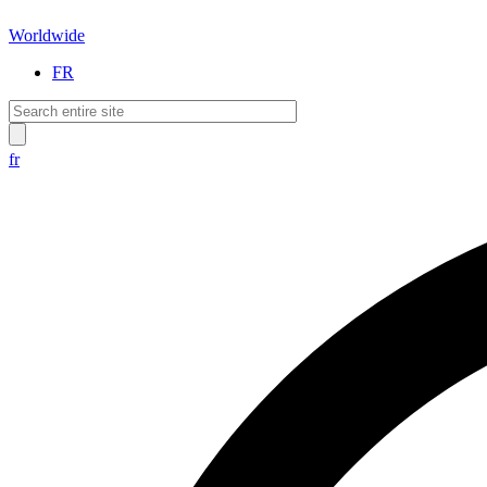
Worldwide
FR
fr