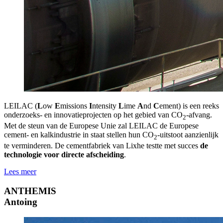
LEILAC (
L
ow
E
missions
I
ntensity
L
ime
A
nd
C
ement) is een reeks
onderzoeks- en innovatieprojecten op het gebied van CO
-afvang.
2
Met de steun van de Europese Unie zal LEILAC de Europese
cement- en kalkindustrie in staat stellen hun CO
-uitstoot aanzienlijk
2
te verminderen. De cementfabriek van Lixhe testte met succes
de
technologie voor directe afscheiding
.
Lees meer
ANTHEMIS
Antoing