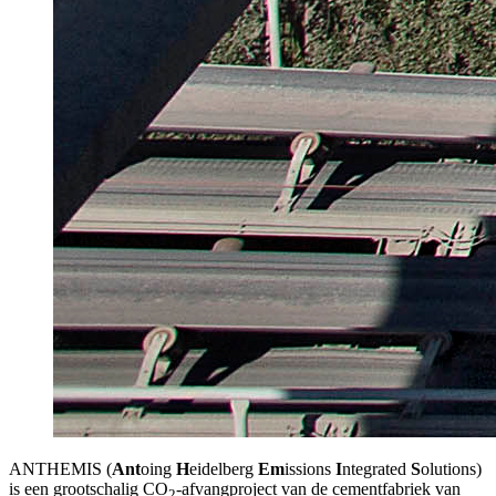
ANTHEMIS (
Ant
oing
H
eidelberg
Em
issions
I
ntegrated
S
olutions)
is een grootschalig CO
-afvangproject van de cementfabriek van
2