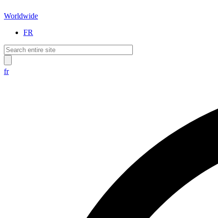
Worldwide
FR
fr