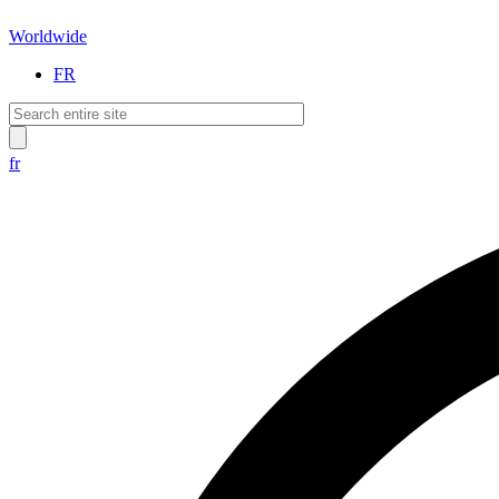
Worldwide
FR
fr