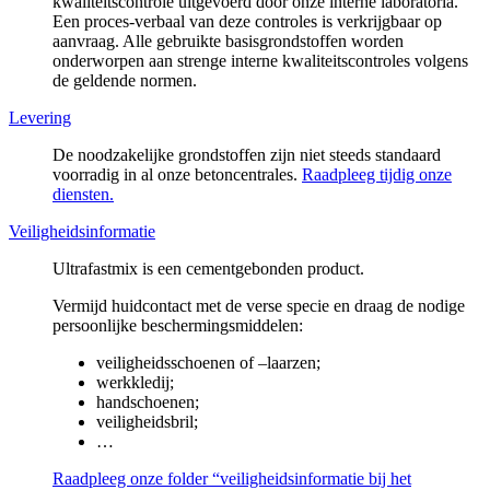
kwaliteitscontrole uitgevoerd door onze interne laboratoria.
Een proces-verbaal van deze controles is verkrijgbaar op
aanvraag. Alle gebruikte basisgrondstoffen worden
onderworpen aan strenge interne kwaliteitscontroles volgens
de geldende normen.
Levering
De noodzakelijke grondstoffen zijn niet steeds standaard
voorradig in al onze betoncentrales.
Raadpleeg tijdig onze
diensten.
Veiligheidsinformatie
Ultrafastmix is een cementgebonden product.
Vermijd huidcontact met de verse specie en draag de nodige
persoonlijke beschermingsmiddelen:
veiligheidsschoenen of –laarzen;
werkkledij;
handschoenen;
veiligheidsbril;
…
Raadpleeg onze folder “veiligheidsinformatie bij het