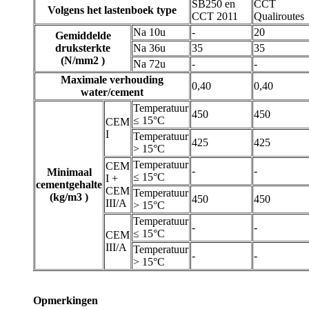
SB250 en
CCT
Volgens het lastenboek type
CCT 2011
Qualiroutes
Na 10u
-
20
Gemiddelde
druksterkte
Na 36u
35
35
(N/mm2 )
Na 72u
-
-
Maximale verhouding
0,40
0,40
water/cement
Temperatuur
450
450
≤ 15°C
CEM
I
Temperatuur
425
425
> 15°C
Temperatuur
CEM
-
-
Minimaal
≤ 15°C
I +
cementgehalte
CEM
Temperatuur
(kg/m3 )
450
450
III/A
> 15°C
Temperatuur
-
-
≤ 15°C
CEM
III/A
Temperatuur
-
-
> 15°C
Opmerkingen