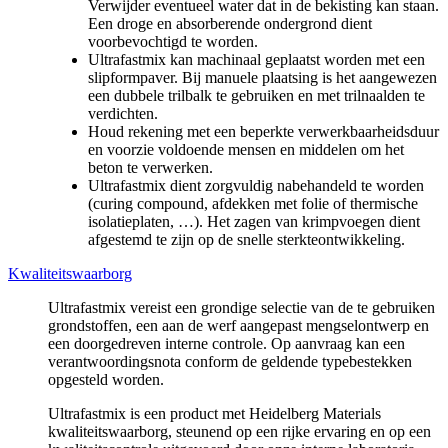
Verwijder eventueel water dat in de bekisting kan staan.
Een droge en absorberende ondergrond dient
voorbevochtigd te worden.
Ultrafastmix kan machinaal geplaatst worden met een
slipformpaver. Bij manuele plaatsing is het aangewezen
een dubbele trilbalk te gebruiken en met trilnaalden te
verdichten.
Houd rekening met een beperkte verwerkbaarheidsduur
en voorzie voldoende mensen en middelen om het
beton te verwerken.
Ultrafastmix dient zorgvuldig nabehandeld te worden
(curing compound, afdekken met folie of thermische
isolatieplaten, …). Het zagen van krimpvoegen dient
afgestemd te zijn op de snelle sterkteontwikkeling.
Kwaliteitswaarborg
Ultrafastmix vereist een grondige selectie van de te gebruiken
grondstoffen, een aan de werf aangepast mengselontwerp en
een doorgedreven interne controle. Op aanvraag kan een
verantwoordingsnota conform de geldende typebestekken
opgesteld worden.
Ultrafastmix is een product met Heidelberg Materials
kwaliteitswaarborg, steunend op een rijke ervaring en op een