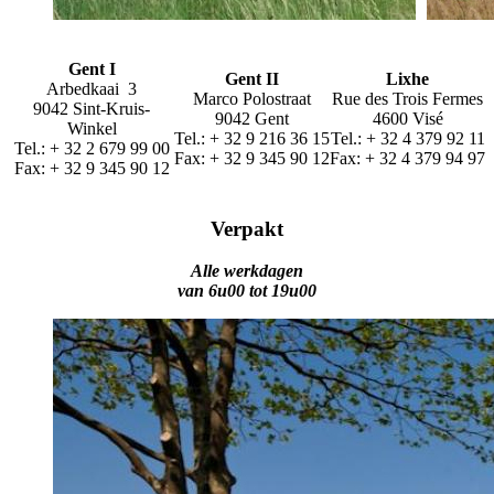
Gent I
Gent II
Lixhe
Arbedkaai 3
Marco Polostraat
Rue des Trois Fermes
9042 Sint-Kruis-
9042 Gent
4600 Visé
Winkel
Tel.: + 32 9 216 36 15
Tel.: + 32 4 379 92 11
Tel.: + 32 2 679 99 00
Fax: + 32 9 345 90 12
Fax: + 32 4 379 94 97
Fax: + 32 9 345 90 12
Verpakt
Alle werkdagen
van 6u00 tot 19u00