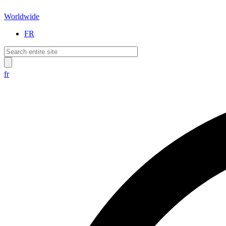
Worldwide
FR
fr