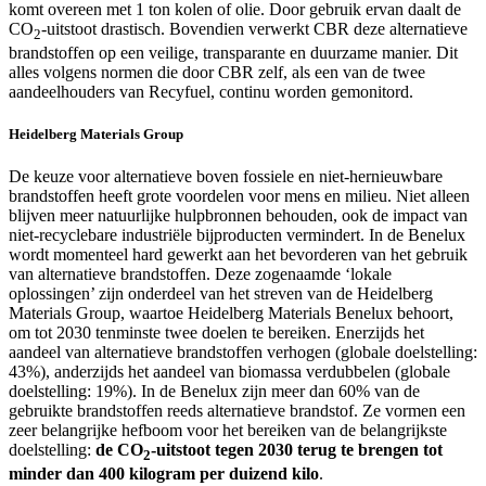
komt overeen met 1 ton kolen of olie. Door gebruik ervan daalt de
CO
-uitstoot drastisch. Bovendien verwerkt CBR deze alternatieve
2
brandstoffen op een veilige, transparante en duurzame manier. Dit
alles volgens normen die door CBR zelf, als een van de twee
aandeelhouders van Recyfuel, continu worden gemonitord.
Heidelberg Materials Group
De keuze voor alternatieve boven fossiele en niet-hernieuwbare
brandstoffen heeft grote voordelen voor mens en milieu. Niet alleen
blijven meer natuurlijke hulpbronnen behouden, ook de impact van
niet-recyclebare industriële bijproducten vermindert. In de Benelux
wordt momenteel hard gewerkt aan het bevorderen van het gebruik
van alternatieve brandstoffen. Deze zogenaamde ‘lokale
oplossingen’ zijn onderdeel van het streven van de Heidelberg
Materials Group, waartoe Heidelberg Materials Benelux behoort,
om tot 2030 tenminste twee doelen te bereiken. Enerzijds het
aandeel van alternatieve brandstoffen verhogen (globale doelstelling:
43%), anderzijds het aandeel van biomassa verdubbelen (globale
doelstelling: 19%). In de Benelux zijn meer dan 60% van de
gebruikte brandstoffen reeds alternatieve brandstof. Ze vormen een
zeer belangrijke hefboom voor het bereiken van de belangrijkste
doelstelling:
de CO
-uitstoot tegen 2030 terug te brengen tot
2
minder dan 400 kilogram per duizend kilo
.