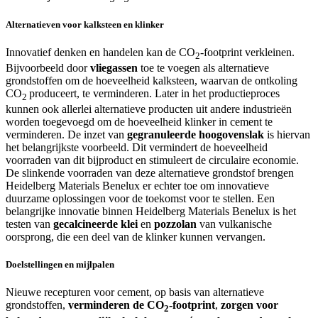
Alternatieven voor kalksteen en klinker
Innovatief denken en handelen kan de CO
-footprint verkleinen.
2
Bijvoorbeeld door
vliegassen
toe te voegen als alternatieve
grondstoffen om de hoeveelheid kalksteen, waarvan de ontkoling
CO
produceert, te verminderen. Later in het productieproces
2
kunnen ook allerlei alternatieve producten uit andere industrieën
worden toegevoegd om de hoeveelheid klinker in cement te
verminderen. De inzet van
gegranuleerde hoogovenslak
is hiervan
het belangrijkste voorbeeld. Dit vermindert de hoeveelheid
voorraden van dit bijproduct en stimuleert de circulaire economie.
De slinkende voorraden van deze alternatieve grondstof brengen
Heidelberg Materials Benelux er echter toe om innovatieve
duurzame oplossingen voor de toekomst voor te stellen. Een
belangrijke innovatie binnen Heidelberg Materials Benelux is het
testen van
gecalcineerde klei
en
pozzolan
van vulkanische
oorsprong, die een deel van de klinker kunnen vervangen.
Doelstellingen en mijlpalen
Nieuwe recepturen voor cement, op basis van alternatieve
grondstoffen,
verminderen de CO
-footprint
,
zorgen voor
2