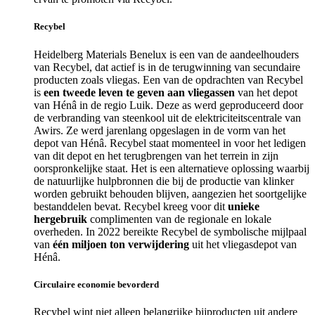
Recybel
Heidelberg Materials Benelux is een van de aandeelhouders
van Recybel, dat actief is in de terugwinning van secundaire
producten zoals vliegas. Een van de opdrachten van Recybel
is
een tweede leven te geven aan vliegassen
van het depot
van Hénâ in de regio Luik. Deze as werd geproduceerd door
de verbranding van steenkool uit de elektriciteitscentrale van
Awirs. Ze werd jarenlang opgeslagen in de vorm van het
depot van Hénâ. Recybel staat momenteel in voor het ledigen
van dit depot en het terugbrengen van het terrein in zijn
oorspronkelijke staat. Het is een alternatieve oplossing waarbij
de natuurlijke hulpbronnen die bij de productie van klinker
worden gebruikt behouden blijven, aangezien het soortgelijke
bestanddelen bevat. Recybel kreeg voor dit
unieke
hergebruik
complimenten van de regionale en lokale
overheden. In 2022 bereikte Recybel de symbolische mijlpaal
van
één miljoen ton verwijdering
uit het vliegasdepot van
Hénâ.
Circulaire economie bevorderd
Recybel wint niet alleen belangrijke bijproducten uit andere