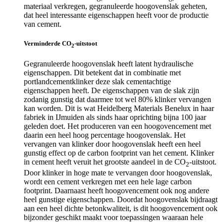
materiaal verkregen, gegranuleerde hoogovenslak geheten,
dat heel interessante eigenschappen heeft voor de productie
van cement.
Verminderde CO
-uitstoot
2
Gegranuleerde hoogovenslak heeft latent hydraulische
eigenschappen. Dit betekent dat in combinatie met
portlandcementklinker deze slak cementachtige
eigenschappen heeft. De eigenschappen van de slak zijn
zodanig gunstig dat daarmee tot wel 80% klinker vervangen
kan worden. Dit is wat Heidelberg Materials Benelux in haar
fabriek in IJmuiden als sinds haar oprichting bijna 100 jaar
geleden doet. Het produceren van een hoogovencement met
daarin een heel hoog percentage hoogovenslak. Het
vervangen van klinker door hoogovenslak heeft een heel
gunstig effect op de carbon footprint van het cement. Klinker
in cement heeft veruit het grootste aandeel in de CO
-uitstoot.
2
Door klinker in hoge mate te vervangen door hoogovenslak,
wordt een cement verkregen met een hele lage carbon
footprint. Daarnaast heeft hoogovencement ook nog andere
heel gunstige eigenschappen. Doordat hoogovenslak bijdraagt
aan een heel dichte betonkwaliteit, is dit hoogovencement ook
bijzonder geschikt maakt voor toepassingen waaraan hele