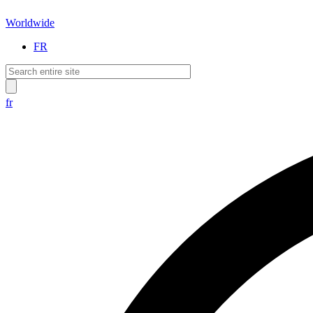
Worldwide
FR
fr